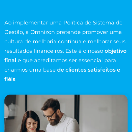
Ao implementar uma Política de Sistema de
Gestão, a Omnizon pretende promover uma
cultura de melhoria contínua e melhorar seus
resultados financeiros. Este é o nosso
objetivo
final
e que acreditamos ser essencial para
criarmos uma base
de clientes satisfeitos e
fiéis
.